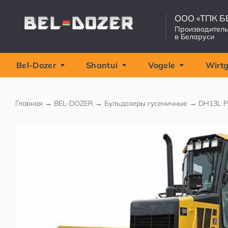
ООО «ТПК 
Производитель
в Беларуси
Bel-Dozer
Shantui
Vogele
Wirt
Главная
→
BEL-DOZER
→
Бульдозеры гусеничные
→
DH13L P